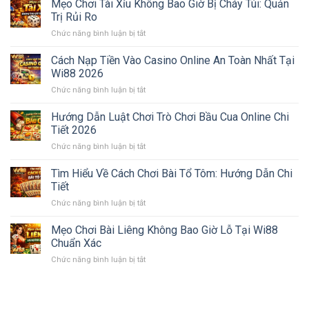
Chơi
Mẹo Chơi Tài Xỉu Không Bao Giờ Bị Cháy Túi: Quản
Casino
trực
Poker
Cơ
Trị Rủi Ro
tuyến
Tại
Bản
phù
Chức năng bình luận bị tắt
ở
Các
Cho
hợp
Mẹo
Sòng
Tân
Chơi
Cách Nạp Tiền Vào Casino Online An Toàn Nhất Tại
Casino
Thủ
Tài
Lớn:
Wi88 2026
Xỉu
Hướng
Chức năng bình luận bị tắt
ở
Không
Dẫn
Cách
Bao
Chi
Nạp
Hướng Dẫn Luật Chơi Trò Chơi Bầu Cua Online Chi
Giờ
Tiết
Tiền
Bị
Tiết 2026
Vào
Cháy
Chức năng bình luận bị tắt
ở
Casino
Túi:
Hướng
Online
Quản
Dẫn
Tìm Hiểu Về Cách Chơi Bài Tổ Tôm: Hướng Dẫn Chi
An
Trị
Luật
Toàn
Tiết
Rủi
Chơi
Nhất
Ro
Chức năng bình luận bị tắt
ở
Trò
Tại
Tìm
Chơi
Wi88
Hiểu
Mẹo Chơi Bài Liêng Không Bao Giờ Lỗ Tại Wi88
Bầu
2026
Về
Cua
Chuẩn Xác
Cách
Online
Chức năng bình luận bị tắt
ở
Chơi
Chi
Mẹo
Bài
Tiết
Chơi
Tổ
2026
Bài
Tôm:
Liêng
Hướng