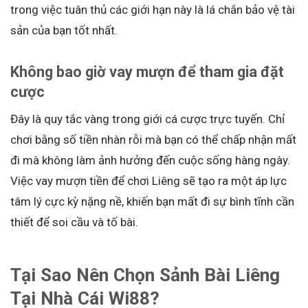
trong việc tuân thủ các giới hạn này là lá chắn bảo vệ tài
sản của bạn tốt nhất.
Không bao giờ vay mượn để tham gia đặt
cược
Đây là quy tắc vàng trong giới cá cược trực tuyến. Chỉ
chơi bằng số tiền nhàn rỗi mà bạn có thể chấp nhận mất
đi mà không làm ảnh hưởng đến cuộc sống hàng ngày.
Việc vay mượn tiền để chơi Liêng sẽ tạo ra một áp lực
tâm lý cực kỳ nặng nề, khiến bạn mất đi sự bình tĩnh cần
thiết để soi cầu và tố bài.
Tại Sao Nên Chọn Sảnh Bài Liêng
Tại Nhà Cái Wi88?