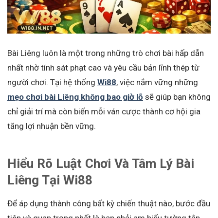
Bài Liêng luôn là một trong những trò chơi bài hấp dẫn
nhất nhờ tính sát phạt cao và yêu cầu bản lĩnh thép từ
người chơi. Tại hệ thống
Wi88
, việc nắm vững những
mẹo chơi bài Liêng không bao giờ lỗ
sẽ giúp bạn không
chỉ giải trí mà còn biến mỗi ván cược thành cơ hội gia
tăng lợi nhuận bền vững.
Hiểu Rõ Luật Chơi Và Tâm Lý Bài
Liêng Tại Wi88
Để áp dụng thành công bất kỳ chiến thuật nào, bước đầu
tiên và quan trọng nhất là bạn phải am hiểu tường tận