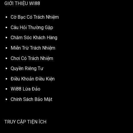
GIỚI THIỆU WI88
Cờ Bạc Có Trách Nhiệm
Câu Hỏi Thường Gặp
Chăm Sóc Khách Hàng
Miễn Trừ Trách Nhiệm
Chơi Có Trách Nhiệm
Quyền Riêng Tư
Điều Khoản Điều Kiện
Wi88 Lừa Đảo
Chính Sách Bảo Mật
TRUY CẬP TIỆN ÍCH