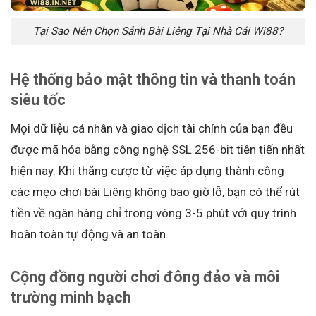
Tại Sao Nên Chọn Sảnh Bài Liêng Tại Nhà Cái Wi88?
Hệ thống bảo mật thông tin và thanh toán
siêu tốc
Mọi dữ liệu cá nhân và giao dịch tài chính của bạn đều
được mã hóa bằng công nghệ SSL 256-bit tiên tiến nhất
hiện nay. Khi thắng cược từ việc áp dụng thành công
các mẹo chơi bài Liêng không bao giờ lỗ, bạn có thể rút
tiền về ngân hàng chỉ trong vòng 3-5 phút với quy trình
hoàn toàn tự động và an toàn.
Cộng đồng người chơi đông đảo và môi
trường minh bạch