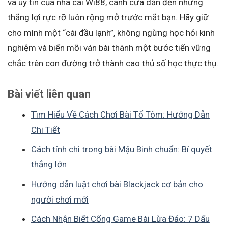
và uy tín của nhà cái Wi88, cánh cửa dẫn đến những
thắng lợi rực rỡ luôn rộng mở trước mắt bạn. Hãy giữ
cho mình một “cái đầu lạnh”, không ngừng học hỏi kinh
nghiệm và biến mỗi ván bài thành một bước tiến vững
chắc trên con đường trở thành cao thủ số học thực thụ.
Bài viết liên quan
Tìm Hiểu Về Cách Chơi Bài Tổ Tôm: Hướng Dẫn
Chi Tiết
Cách tính chi trong bài Mậu Binh chuẩn: Bí quyết
thắng lớn
Hướng dẫn luật chơi bài Blackjack cơ bản cho
người chơi mới
Cách Nhận Biết Cổng Game Bài Lừa Đảo: 7 Dấu