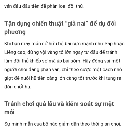
ván đấu đầu tiên để phân loại đối thủ.
Tận dụng chiến thuật “giả nai” để dụ đối
phương
Khi bạn may mắn sở hữu bộ bài cực mạnh như Sáp hoặc
Liêng cao, đừng vội vàng tố lớn ngay từ đầu để tránh
làm đối thủ khiếp sợ mà úp bài sớm. Hãy đóng vai một
người chơi đang phân vân, chỉ theo cược một cách nhỏ
giọt để nuôi hũ tiền càng lớn càng tốt trước khi tung ra
đòn chốt hạ.
Tránh chơi quá lâu và kiểm soát sự mệt
mỏi
Sự minh mẫn của bộ não giảm dần theo thời gian chơi.