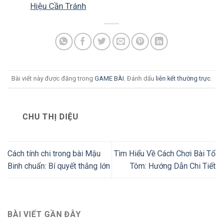
Hiệu Cần Tránh
Bài viết này được đăng trong
GAME BÀI
. Đánh dấu
liên kết thường trực
.
CHU THỊ DIỆU
Cách tính chi trong bài Mậu
Tìm Hiểu Về Cách Chơi Bài Tổ
Binh chuẩn: Bí quyết thắng lớn
Tôm: Hướng Dẫn Chi Tiết
BÀI VIẾT GẦN ĐÂY