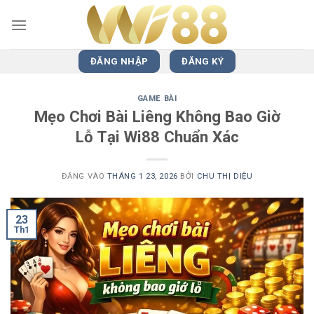
Bỏ
qua
nội
dung
ĐĂNG NHẬP
ĐĂNG KÝ
GAME BÀI
Mẹo Chơi Bài Liêng Không Bao Giờ
Lỗ Tại Wi88 Chuẩn Xác
ĐĂNG VÀO
THÁNG 1 23, 2026
BỞI
CHU THỊ DIỆU
23
Th1