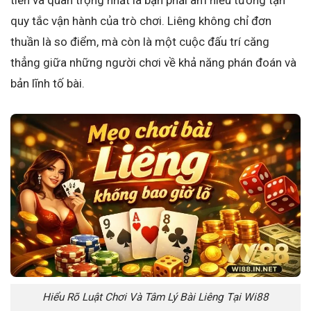
quy tắc vận hành của trò chơi. Liêng không chỉ đơn
thuần là so điểm, mà còn là một cuộc đấu trí căng
thẳng giữa những người chơi về khả năng phán đoán và
bản lĩnh tố bài.
Hiểu Rõ Luật Chơi Và Tâm Lý Bài Liêng Tại Wi88