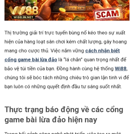
Thị trường giải trí trực tuyến bùng nổ kéo theo sự xuất
hiện của hàng loạt sân chơi kém chất lượng, gây hoang
mang cho cược thủ. Việc nắm vững
cách nhận biết
cổng game bài lừa đảo
là “lá chắn” quan trọng nhất để
bảo vệ túi tiền của bạn. Đồng hành cùng hệ thống
Wi88
,
chúng tôi sẽ bóc tách những chiêu trò gian lận tinh vi để
bạn luôn có những quyết định đầu tư sáng suốt nhất.
Thực trạng báo động về các cổng
game bài lừa đảo hiện nay
Trong bối cảnh công nghệ phát triển, việc tạo ra một