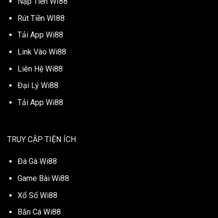
Nạp Tiền WI88
Rút Tiền WI88
Tải App Wi88
Link Vào Wi88
Liên Hệ Wi88
Đại Lý Wi88
Tải App Wi88
TRUY CẬP TIỆN ÍCH
Đá Gà Wi88
Game Bài Wi88
Xổ Số Wi88
Bắn Cá Wi88