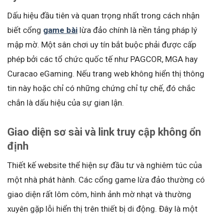
Dấu hiệu đầu tiên và quan trọng nhất trong cách nhận
biết cổng
game bài
lừa đảo chính là nền tảng pháp lý
mập mờ. Một sân chơi uy tín bắt buộc phải được cấp
phép bởi các tổ chức quốc tế như PAGCOR, MGA hay
Curacao eGaming. Nếu trang web không hiển thị thông
tin này hoặc chỉ có những chứng chỉ tự chế, đó chắc
chắn là dấu hiệu của sự gian lận.
Giao diện sơ sài và link truy cập không ổn
định
Thiết kế website thể hiện sự đầu tư và nghiêm túc của
một nhà phát hành. Các cổng game lừa đảo thường có
giao diện rất lôm côm, hình ảnh mờ nhạt và thường
xuyên gặp lỗi hiển thị trên thiết bị di động. Đây là một