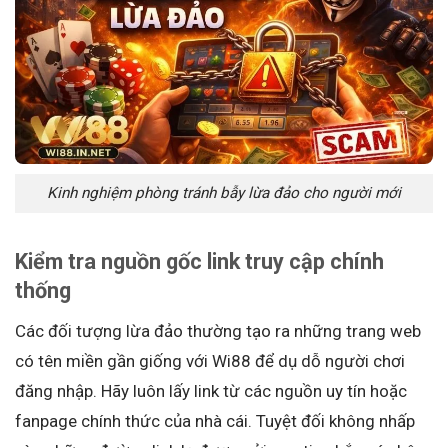
Kinh nghiệm phòng tránh bẫy lừa đảo cho người mới
Kiểm tra nguồn gốc link truy cập chính
thống
Các đối tượng lừa đảo thường tạo ra những trang web
có tên miền gần giống với Wi88 để dụ dỗ người chơi
đăng nhập. Hãy luôn lấy link từ các nguồn uy tín hoặc
fanpage chính thức của nhà cái. Tuyệt đối không nhấp