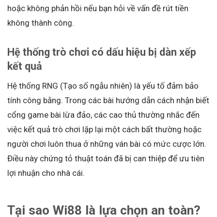
hoặc không phản hồi nếu bạn hỏi về vấn đề rút tiền
không thành công.
Hệ thống trò chơi có dấu hiệu bị dàn xếp
kết quả
Hệ thống RNG (Tạo số ngẫu nhiên) là yếu tố đảm bảo
tính công bằng. Trong các bài hướng dẫn cách nhận biết
cổng game bài lừa đảo, các cao thủ thường nhắc đến
việc kết quả trò chơi lặp lại một cách bất thường hoặc
người chơi luôn thua ở những ván bài có mức cược lớn.
Điều này chứng tỏ thuật toán đã bị can thiệp để ưu tiên
lợi nhuận cho nhà cái.
Tại sao Wi88 là lựa chọn an toàn?