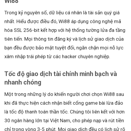
Wi88
Trong kỷ nguyên số, dữ liệu cá nhân là tài sản quý giá
nhất. Hiểu được điều đó, Wi88 áp dụng công nghệ mã
hóa SSL 256-bit kết hợp với hệ thống tường lửa đa tầng
tiên tiến. Mọi thông tin đăng ký và lịch sử giao dịch của
bạn đều được bảo mật tuyệt đối, ngăn chặn mọi nỗ lực
xâm nhập trái phép từ các hacker chuyên nghiệp.
Tốc độ giao dịch tài chính minh bạch và
nhanh chóng
Một trong những lý do khiến người chơi chọn Wi88 sau
khi đã thực hiện cách nhận biết cổng game bài lừa đảo
là tốc độ thanh toán thần tốc. Chúng tôi liên kết với hơn
30 ngân hàng lớn tại Việt Nam, cho phép nạp và rút tiền
chỉ trong vòng 3-5 phút. Mọi giao dịch đều có lịch sử rõ