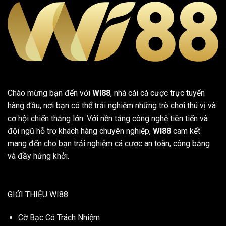
Tại
Wi88
Chuẩn
Xác
Chào mừng bạn đến với
WI88
, nhà cái cá cược trực tuyến
hàng đầu, nơi bạn có thể trải nghiệm những trò chơi thú vị và
cơ hội chiến thắng lớn. Với nền tảng công nghệ tiên tiến và
đội ngũ hỗ trợ khách hàng chuyên nghiệp,
WI88
cam kết
mang đến cho bạn trải nghiệm cá cược an toàn, công bằng
và đầy hứng khởi.
GIỚI THIỆU WI88
Cờ Bạc Có Trách Nhiệm